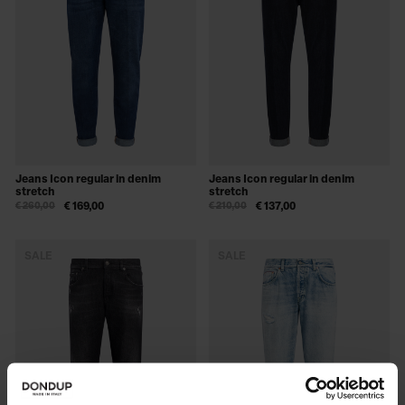
Jeans Icon regular in denim
Jeans Icon regular in denim
stretch
stretch
€ 260,00
€ 169,00
€ 210,00
€ 137,00
SALE
SALE