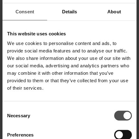
Consent
Details
About
Jeans Icon regular in denim
Jeans Bray regular in denim fisso
stretch cotone e lyocell
cimosato
This website uses cookies
€ 270,00
€ 176,00
€ 390,00
€ 254,00
We use cookies to personalise content and ads, to
provide social media features and to analyse our traffic.
SALE
SALE
We also share information about your use of our site with
our social media, advertising and analytics partners who
may combine it with other information that you’ve
provided to them or that they’ve collected from your use
of their services.
Consent
Necessary
Selection
Jeans Bray regular in denim fisso
Jeans Bray regular in denim fisso
Preferences
cimosato
cimosato