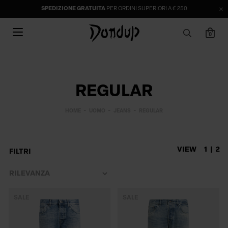
SPEDIZIONE GRATUITA
PER ORDINI SUPERIORI A € 250
0
REGULAR
HOME
UOMO
JEANS
REGULAR
VIEW
1
2
FILTRI
SALE
SALE