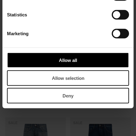
€ 460,00
€ 299,00
€ 390,00
€ 254,00
Statistics
SALE
SALE
Marketing
Allow all
Allow selection
Deny
Jeans Bray regular in denim fisso
Jeans Bray regular in denim fisso
cimosato
€ 300,00
€ 195,00
€ 460,00
€ 299,00
SALE
SALE