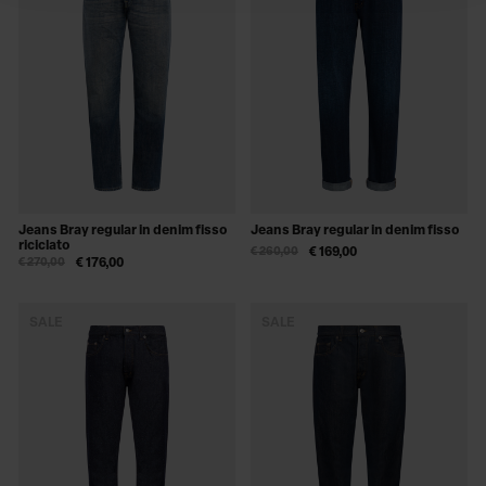
Jeans Bray regular in denim fisso
Jeans Bray regular in denim fisso
riciclato
€ 260,00
€ 169,00
€ 270,00
€ 176,00
SALE
SALE