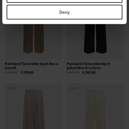
Deny
Pantaloni Tecla wide leg in lino e
Pantaloni Tecla wide leg in
lyocell
gabardina di cotone
€ 350,00
€ 210,00
€ 445,00
€ 267,00
SALE
SALE