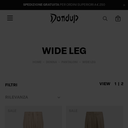
SPEDIZIONE GRATUITA
PER ORDINI SUPERIORI A € 250
0
WIDE LEG
HOME
DONNA
PANTALONI
WIDE LEG
VIEW
1
2
FILTRI
SALE
SALE