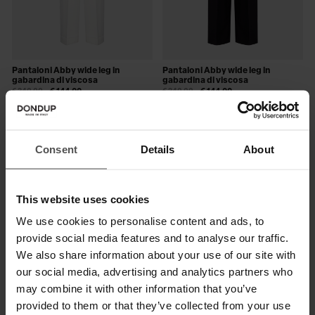
Pantaloni Abby wide leg in
Pantaloni Abby wide leg in
gabardina di viscosa
gabardina di viscosa
€ 240,00
€ 144,00
€ 240,00
€ 144,00
SALE
SALE
Consent
Details
About
This website uses cookies
We use cookies to personalise content and ads, to
provide social media features and to analyse our traffic.
We also share information about your use of our site with
our social media, advertising and analytics partners who
may combine it with other information that you’ve
provided to them or that they’ve collected from your use
Pantaloni Janice wide leg in
Pantaloni Janice wide leg in