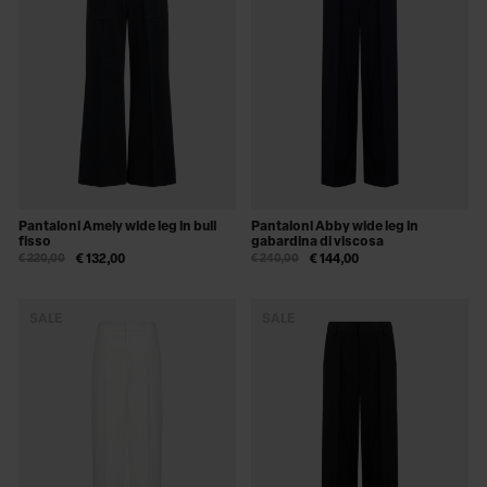
Pantaloni Amely wide leg in bull
Pantaloni Abby wide leg in
fisso
gabardina di viscosa
€ 220,00
€ 132,00
€ 240,00
€ 144,00
SALE
SALE