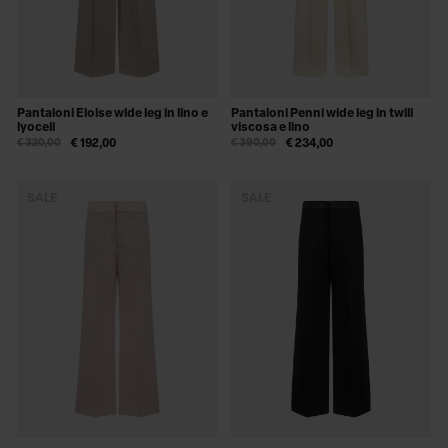
Pantaloni Eloise wide leg in lino e
Pantaloni Penni wide leg in twill
lyocell
viscosa e lino
€ 320,00
€ 192,00
€ 390,00
€ 234,00
SALE
SALE