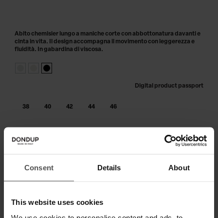
Abito chemisier lungo a maniche corte con abbottonatura davanti e
cinta in vita. Il design accompagna il movimento con leggerezza e
fluidità. In gabardina di viscosa.
Digital product passport
38
40
42
44
46
AGGIUNGI AL CARRELLO
Paga in 3 o 4 rate senza interessi.
Consent
Details
About
This website uses cookies
SPEDIZIONE E RESO
We use cookies to personalise content and ads, to