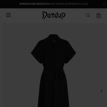
SPEDIZIONE GRATUITA
PER ORDINI SUPERIORI A € 250
0