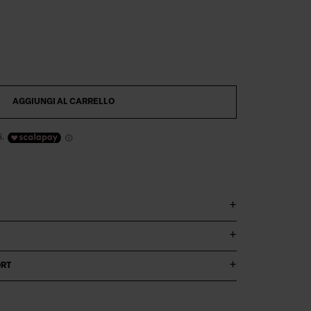
Digital product passport
AGGIUNGI AL CARRELLO
i.
ORT