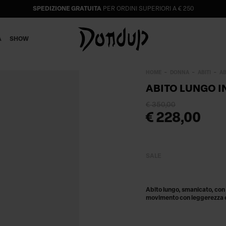
SPEDIZIONE GRATUITA
PER ORDINI SUPERIORI A € 250
A
SHOW
HOME
DONNA
ABITI
AB
ABITO LUNGO I
€ 350,00
€ 228,00
SALE
Abito lungo, smanicato, con
movimento con leggerezza e f