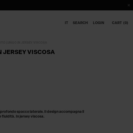
IT
SEARCH
LOGIN
CART
0
ITO LUNGO IN JERSEY VISCOSA
N JERSEY VISCOSA
 profondo spacco laterale. Il design accompagna il
luidità. In jersey viscosa.