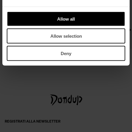
Allow all
Allow selection
Deny
Polo regular in costa inglese rigata
Cintura in pelle
€ 260,00
€ 169,00
€ 115,00
€ 75,00
REGISTRATI ALLA NEWSLETTER