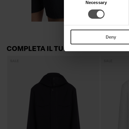
Necessary
Selection
Deny
COMPLETA IL TUO LOOK
SALE
SALE