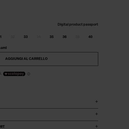
Digital product passport
1
32
33
34
35
36
38
40
sami
AGGIUNGI AL CARRELLO
i.
ORT