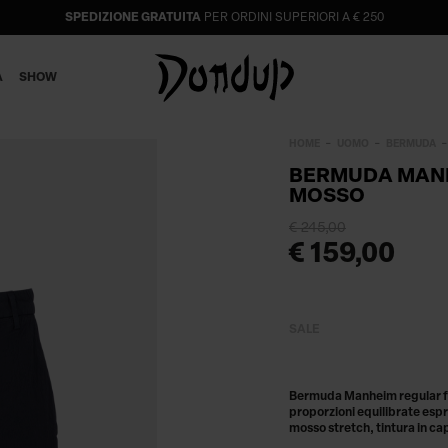
SPEDIZIONE GRATUITA
PER ORDINI SUPERIORI A € 250
A
SHOW
HOME
UOMO
BERMUDA
BERMUDA MANH
MOSSO
€ 245,00
€ 159,00
SALE
Bermuda Manheim regular fit 
proporzioni equilibrate esp
mosso stretch, tintura in ca