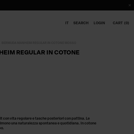
IT
SEARCH
LOGIN
CART
0
BERMUDA MANHEIM REGULAR IN COTONE MOSSO
EIM REGULAR IN COTONE
con vita regolare e tasche posteriori con pattina. Le
rimono una naturalezza spontanea e quotidiana. In cotone
po.