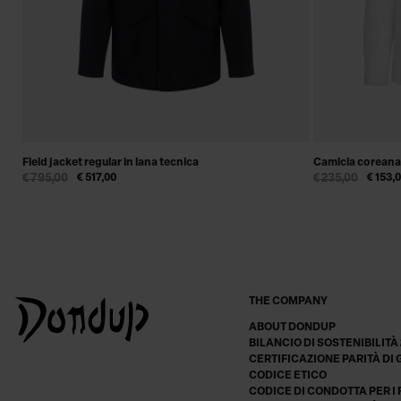
Field jacket regular in lana tecnica
Camicia coreana 
€ 795,00
€ 517,00
€ 235,00
€ 153,
THE COMPANY
ABOUT DONDUP
BILANCIO DI SOSTENIBILITÀ
CERTIFICAZIONE PARITÀ DI
CODICE ETICO
CODICE DI CONDOTTA PER I