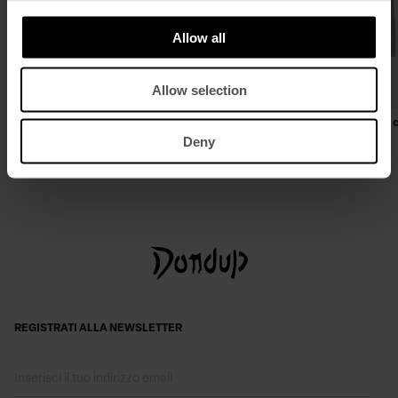
Allow all
Allow selection
Giubbino regular in denim fisso
Felpa con cappuccio regular in
Deny
€ 375,00
€ 244,00
€ 260,00
€ 169,00
REGISTRATI ALLA NEWSLETTER