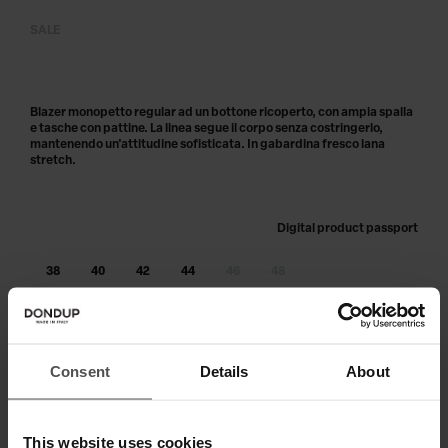
SALE
Blazer monopetto regular ad un bottone ricoperto, con ampia spalla
e tasche con pattine. La linea segue il corpo senza costringerlo,
mantenendo un'attitudine sofisticata. In gabardina fresco lana
stretch.
Digital product passport
38
40
42
44
46
48
Taglia non disponibile?
Avvisami
AGGIUNGI AL CARRELLO
Consent
Details
About
Paga in 3 o 4 rate senza interessi.
This website uses cookies