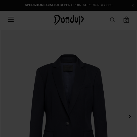
SPEDIZIONE GRATUITA
PER ORDINI SUPERIORI A € 250
0