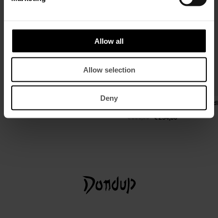
Allow all
Allow selection
Deny
Camicia regular in gabardina tinto filo
Pantaloni Lia wide leg in gabard
fresco lana
€ 280,00
€ 182,00
€ 390,00
€ 254,00