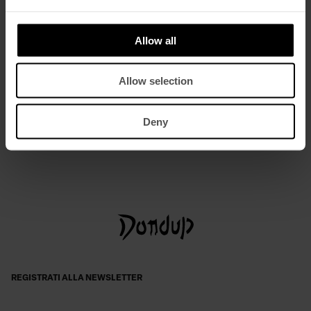
Allow all
Allow selection
Jeans George skinny in bull stretch
Deny
€ 215,00
€ 140,00
REGISTRATI ALLA NEWSLETTER