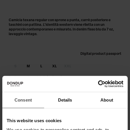
Camicia texana regular con sprone a punta, carrè posteriore e
taschini con pattina. L'identità western viene riletta con un
approccio contemporaneo e misurato. In denim fisso blu da 7 oz,
lavaggio vintage.
Digital product passport
S
M
L
XL
XXL
Taglia non disponibile?
Avvisami
AGGIUNGI AL CARRELLO
Consent
Details
About
Paga in 3 o 4 rate senza interessi.
This website uses cookies
We use cookies to personalise content and ads, to