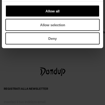
Allow all
Allow selection
Camicia over in gabardina tinto filo
Pantaloni Janice wide leg in ga
compact
€ 290,00
€ 189,00
Deny
€ 245,00
€ 159,00
REGISTRATI ALLA NEWSLETTER