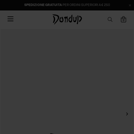
SPEDIZIONE GRATUITA
PER ORDINI SUPERIORI A € 250
0