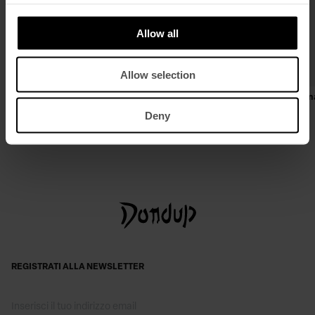
Allow all
Allow selection
Felpa girocollo regular in cotone
Pantaloni Mel loose in gabardin
leggera
€ 130,00
€ 85,00
Deny
€ 340,00
€ 221,00
REGISTRATI ALLA NEWSLETTER