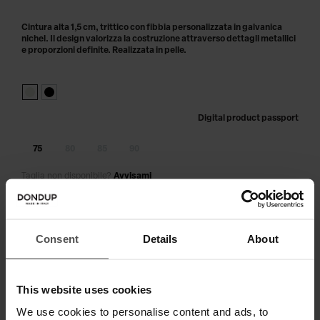
Cintura alta 1,5 cm, trittico con fibbia personalizzata in galvanica
nichel. Il design valorizza la costruzione attraverso dettagli metallici
e proporzioni definite. Realizzata in pelle.
Digital product passport
75
80
85
90
Taglia non disponibile?
Avvisami
AGGIUNGI AL CARRELLO
Consent
Details
About
Paga in 3 o 4 rate senza interessi.
This website uses cookies
We use cookies to personalise content and ads, to