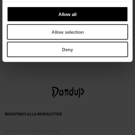
Allow all
Allow selection
Pantaloni Amely wide leg in bull fisso
Abito corto in crêpe
€ 220,00
€ 143,00
€ 460,00
€ 299,00
Deny
REGISTRATI ALLA NEWSLETTER