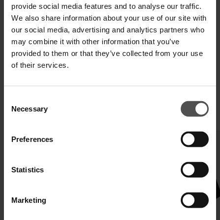
SPEDIZIONE E RESO
provide social media features and to analyse our traffic.
We also share information about your use of our site with
SPECIFICHE TECNICHE
our social media, advertising and analytics partners who
may combine it with other information that you’ve
DIGITAL PRODUCT PASSPORT
provided to them or that they’ve collected from your use
of their services.
Consent
Necessary
Selection
TI POTREBBERO INTERESSARE ANCHE
Preferences
Statistics
Marketing