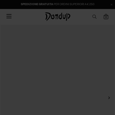
SPEDIZIONE GRATUITA
PER ORDINI SUPERIORI A € 250
0