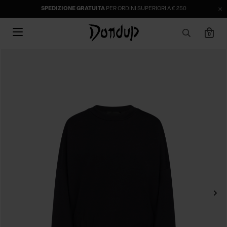
SPEDIZIONE GRATUITA
PER ORDINI SUPERIORI A € 250
0