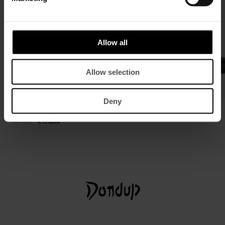
Allow all
Allow selection
Deny
Jeans Mandy super skinny bootcut in
Loafers sabot in pelle
denim stretch riciclato
€ 390,00
€ 254,00
€ 270,00
€ 176,00