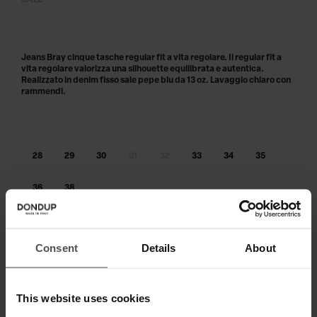
SALE
Jeans Bray cinque tasche regular fit a vita regolare. Il regular fit a
vita regolare valorizza una silhouette equilibrata e autentica.
Realizzato in denim fisso sale pepe blu da 13 oz. Lavaggio chiaro con
rammendi.
28
29
30
31
32
33
34
35
36
38
Taglia non disponibile?
Avvisami
Consent
Details
About
AGGIUNGI AL CARRELLO
Paga in 3 o 4 rate senza interessi.
This website uses cookies