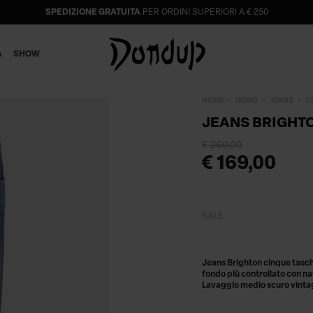
SPEDIZIONE GRATUITA
PER ORDINI SUPERIORI A € 250
A
SHOW
HOME
UOMO
JEANS
C
JEANS BRIGHTO
€ 260,00
€ 169,00
SALE
Jeans Brighton cinque tasche c
fondo più controllato con nat
Lavaggio medio scuro vintag