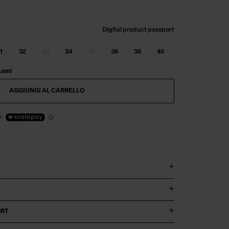
Digital product passport
1
32
33
34
35
36
38
40
sami
AGGIUNGI AL CARRELLO
i.
ORT