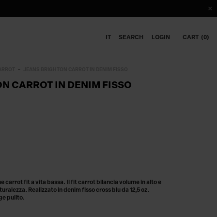
IT
SEARCH
LOGIN
CART
0
ARROT
JEANS BRIGHTON CARROT IN DENIM FISSO
N CARROT IN DENIM FISSO
arrot fit a vita bassa. Il fit carrot bilancia volume in alto e
uralezza. Realizzato in denim fisso cross blu da 12,5 oz.
e pulito.