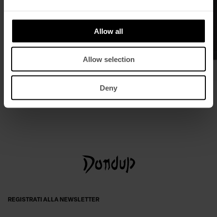
Allow all
Allow selection
Deny
Felpa girocollo regular in cotone
Camicia slim in denim stretch
€ 145,00
€ 94,00
€ 250,00
€ 163,00
REGISTRATI ALLA NEWSLETTER