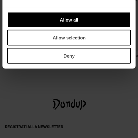
Allow all
Allow selection
Deny
Biker regular in nappa effetto used
T-shirt girocollo over in jersone
€ 1.040,00
€ 676,00
€ 170,00
€ 111,00
REGISTRATI ALLA NEWSLETTER