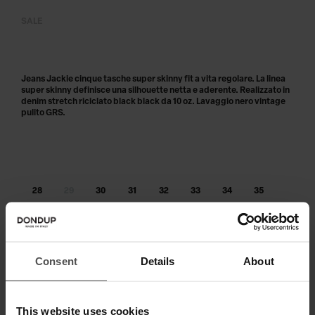
SALE
Jeans Jackie cinque tasche super skinny fit a vita regolare. La linea
super skinny definisce una silhouette netta e aderente. Realizzato in
denim stretch riciclato black black da 10 oz. Lavaggio nero vintage
pulito GRS.
28
29
30
31
32
33
34
35
36
38
40
Taglia non disponibile?
Avvisami
Consent
Details
About
AGGIUNGI AL CARRELLO
This website uses cookies