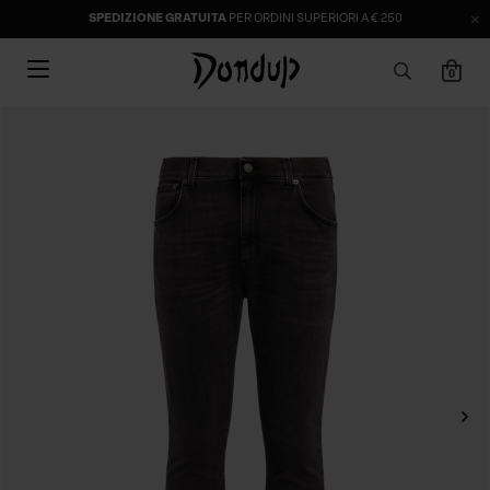
SPEDIZIONE GRATUITA
PER ORDINI SUPERIORI A € 250
0