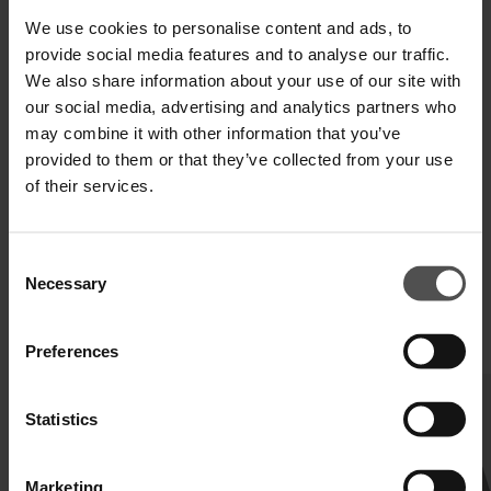
Paga in 3 o 4 rate senza interessi.
We use cookies to personalise content and ads, to
provide social media features and to analyse our traffic.
We also share information about your use of our site with
our social media, advertising and analytics partners who
SPEDIZIONE E RESO
may combine it with other information that you’ve
provided to them or that they’ve collected from your use
SPECIFICHE TECNICHE
of their services.
DIGITAL PRODUCT PASSPORT
Consent
Necessary
Selection
COMPLETA IL TUO LOOK
Preferences
Statistics
Marketing