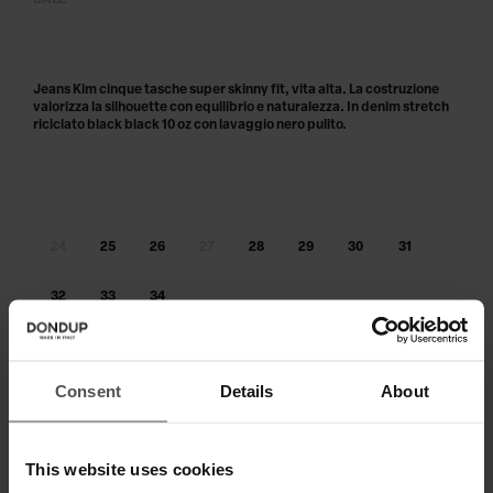
SALE
Jeans Kim cinque tasche super skinny fit, vita alta. La costruzione
valorizza la silhouette con equilibrio e naturalezza. In denim stretch
riciclato black black 10 oz con lavaggio nero pulito.
24
25
26
27
28
29
30
31
32
33
34
Taglia non disponibile?
Avvisami
Consent
Details
About
AGGIUNGI AL CARRELLO
Paga in 3 o 4 rate senza interessi.
This website uses cookies