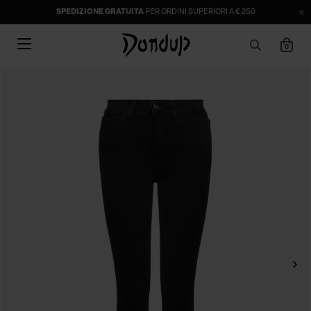
SPEDIZIONE GRATUITA
PER ORDINI SUPERIORI A € 250
0