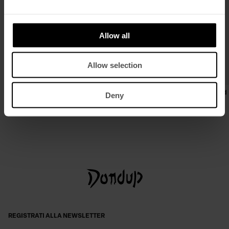
Allow all
Allow selection
T-shirt girocollo regular in jersone
Cintura tuck in nastro jacquard
Deny
trattato
€ 130,00
€ 85,00
€ 165,00
€ 107,00
REGISTRATI ALLA NEWSLETTER