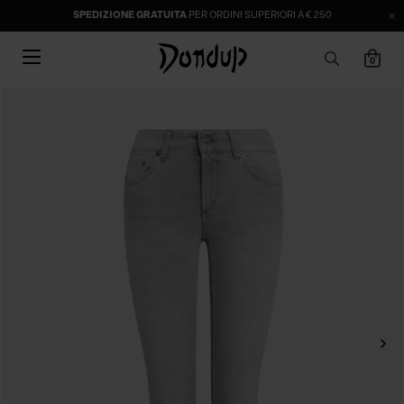
SPEDIZIONE GRATUITA
PER ORDINI SUPERIORI A € 250
0