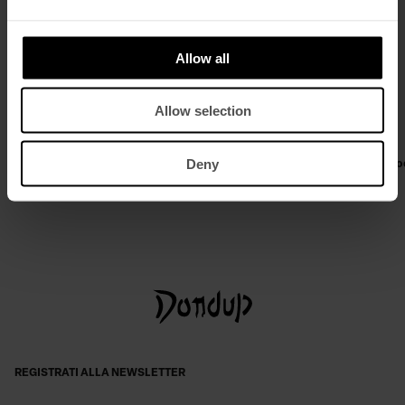
Allow all
Allow selection
Deny
Bomber slim in nappa effetto used
Canotta girocollo slim in interl
€ 990,00
€ 495,00
€ 180,00
€ 90,00
REGISTRATI ALLA NEWSLETTER