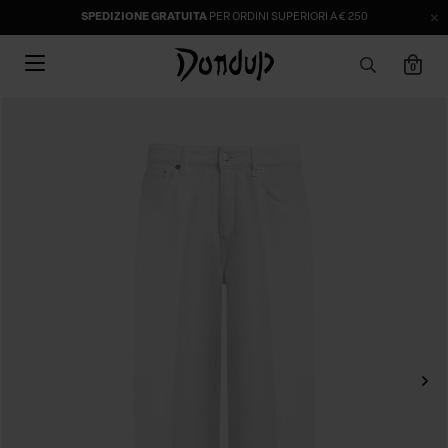
SPEDIZIONE GRATUITA
PER ORDINI SUPERIORI A € 250
0