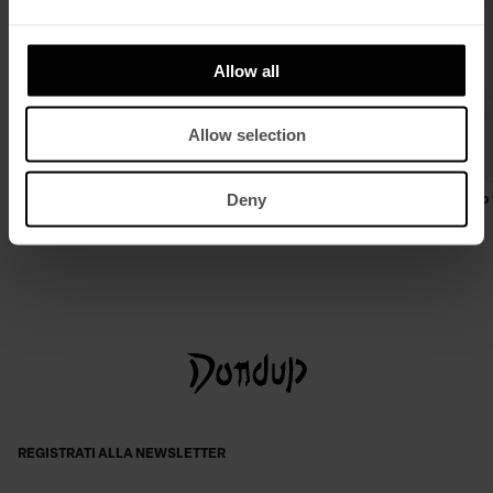
Allow all
Allow selection
Deny
Blazer doppiopetto slim in gessato
Camicia over in gabardina tinto 
€ 780,00
€ 507,00
€ 290,00
€ 189,00
REGISTRATI ALLA NEWSLETTER