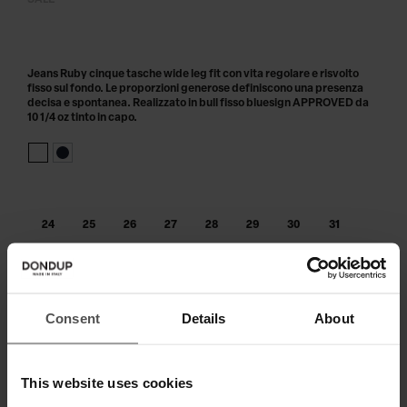
SALE
Jeans Ruby cinque tasche wide leg fit con vita regolare e risvolto
fisso sul fondo. Le proporzioni generose definiscono una presenza
decisa e spontanea. Realizzato in bull fisso bluesign APPROVED da
10 1/4 oz tinto in capo.
24
25
26
27
28
29
30
31
32
33
Consent
Details
About
AGGIUNGI AL CARRELLO
Paga in 3 o 4 rate senza interessi.
This website uses cookies