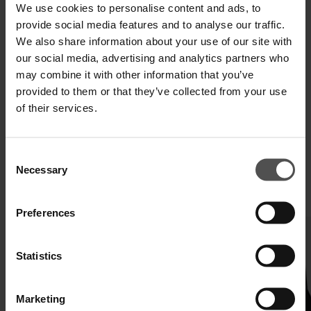
Paga in 3 o 4 rate senza interessi.
We use cookies to personalise content and ads, to
provide social media features and to analyse our traffic.
We also share information about your use of our site with
our social media, advertising and analytics partners who
may combine it with other information that you’ve
SPEDIZIONE E RESO
provided to them or that they’ve collected from your use
SPECIFICHE TECNICHE
of their services.
DIGITAL PRODUCT PASSPORT
Consent
Necessary
Selection
COMPLETA IL TUO LOOK
Preferences
Statistics
Marketing