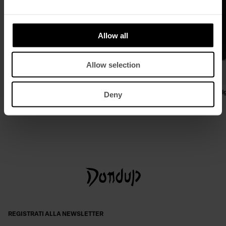
Allow all
Allow selection
Deny
Maglia girocollo regular in crêpe di
Medium backpack in nylon anti
cotone
€ 650,00
€ 423,00
€ 230,00
€ 150,00
REGISTRATI ALLA NEWSLETTER