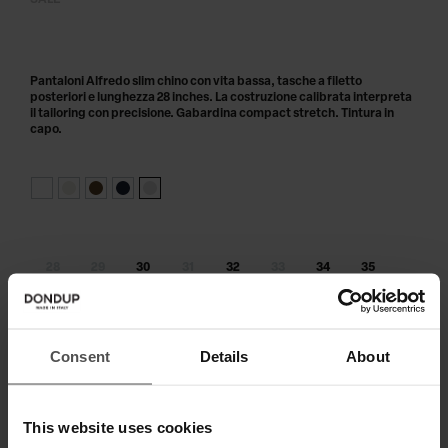
SALE
Pantaloni Alfredo slim chino con vita bassa, tasche a filetto
posteriori e lunghezza 28 inches. La costruzione calibrata interpreta
il tailoring con precisione. Gabardina compact stretch. Tintura in
capo.
28
29
30
31
32
33
34
35
36
38
40
Taglia non disponibile?
Avvisami
Consent
Details
About
AGGIUNGI AL CARRELLO
This website uses cookies