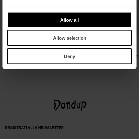
Allow all
Allow selection
Deny
Giubbino regular in denim stretch
Camicia regular in gabardina tint
€ 375,00
€ 244,00
€ 195,00
€ 127,00
REGISTRATI ALLA NEWSLETTER