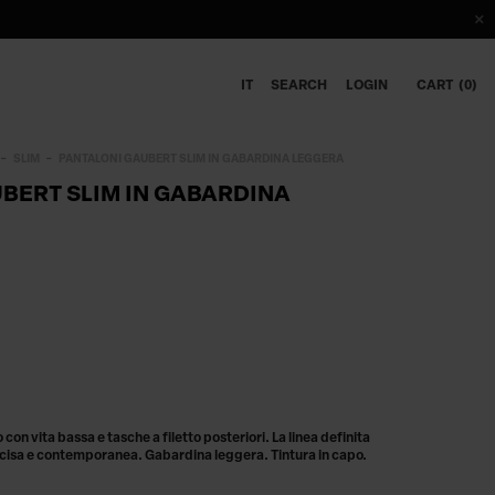
IT
SEARCH
LOGIN
CART
0
SLIM
PANTALONI GAUBERT SLIM IN GABARDINA LEGGERA
BERT SLIM IN GABARDINA
con vita bassa e tasche a filetto posteriori. La linea definita
cisa e contemporanea. Gabardina leggera. Tintura in capo.