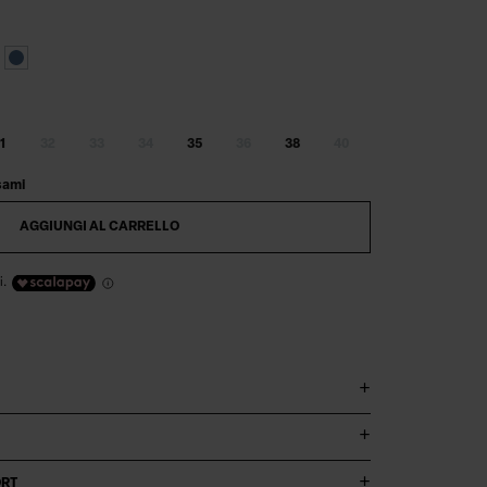
1
32
33
34
35
36
38
40
sami
AGGIUNGI AL CARRELLO
i.
ORT