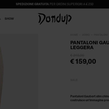
SPEDIZIONE GRATUITA
PER ORDINI SUPERIORI A € 250
A
SHOW
HOME
UOMO
PANTALONI
PANTALONI GAU
LEGGERA
€ 245,00
€ 159,00
SALE
Pantaloni Gaubert slim chino 
costruisce un'immagine pre