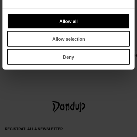
Allow all
Allow selection
Biker regular in nappa effetto used
T-shirt girocollo regular in crêpe
Deny
cotone
€ 1.040,00
€ 676,00
€ 230,00
€ 150,00
REGISTRATI ALLA NEWSLETTER