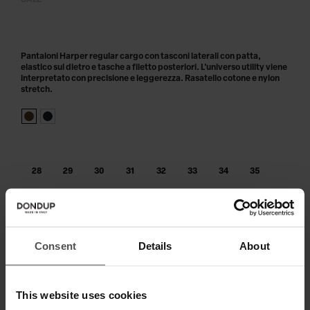
SALE
Pantaloni Harper regular cargo con tasconi laterali con patta,
elastico sul dietro e tasche a filetto posteriori. L'universo utility viene
interpretato con precisione e leggerezza. Rasatello cotone e nylon
stretch.
28
29
30
31
32
33
34
35
36
38
40
Consent
Details
About
AGGIUNGI AL CARRELLO
Paga in 3 o 4 rate senza interessi.
This website uses cookies