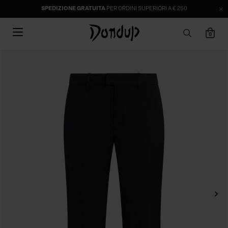
SPEDIZIONE GRATUITA
PER ORDINI SUPERIORI A € 250
0