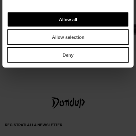
Allow all
Allow selection
Deny
T-shirt girocollo regular in jersey
Mocassino in pelle
€ 100,00
€ 65,00
€ 460,00
€ 299,00
REGISTRATI ALLA NEWSLETTER