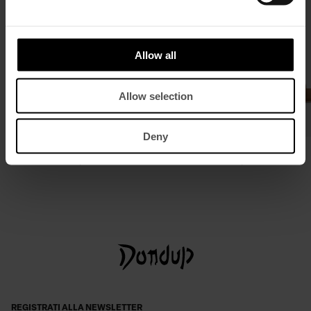
Allow all
Allow selection
Deny
Blazer doppiopetto slim in nappa
Mules in camoscio
€ 1.040,00
€ 676,00
€ 390,00
€ 254,00
REGISTRATI ALLA NEWSLETTER