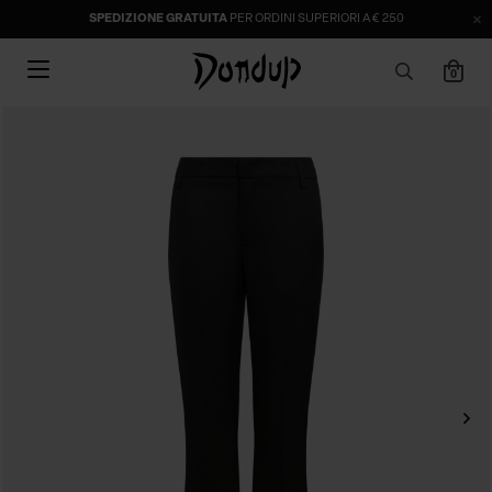
SPEDIZIONE GRATUITA
PER ORDINI SUPERIORI A € 250
0