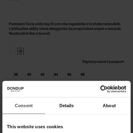
SALE
Pantaloni Tecla wide leg fit con vita regolabile e bretelle removibili.
L'attitudine utility viene alleggerita da proporzioni ampie e naturali.
Realizzati in lino e lyocell.
Digital product passport
38
40
42
44
46
48
AGGIUNGI AL CARRELLO
Consent
Details
About
Paga in 3 o 4 rate senza interessi.
This website uses cookies