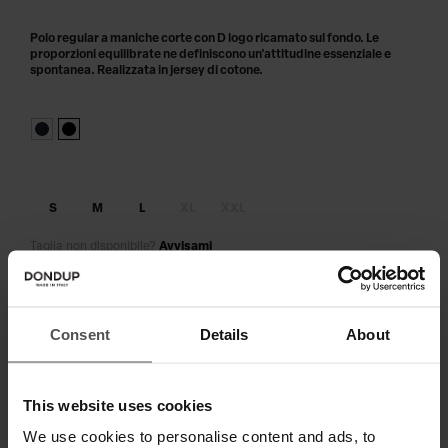
Polo regular a maniche corte con D logo ricamato sul fondo. Le
proporzioni equilibrate ne definiscono un'attitudine essenziale e
spontanea. Realizzata in jersey di cotone.
S
M
L
XL
XXL
Taglia non disponibile?
Avvisami
AGGIUNGI AL CARRELLO
Consent
Details
About
Paga in 3 o 4 rate senza interessi.
This website uses cookies
We use cookies to personalise content and ads, to