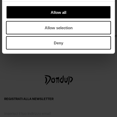
Allow all
Allow selection
Biker regular in nappa effetto used
Pantaloni Gaubert relax regular 
gabardina lino e cotone
€ 1.040,00
€ 676,00
Deny
€ 350,00
€ 228,00
REGISTRATI ALLA NEWSLETTER