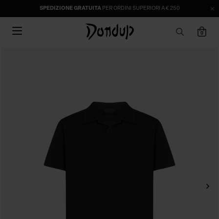
SPEDIZIONE GRATUITA
PER ORDINI SUPERIORI A € 250
0