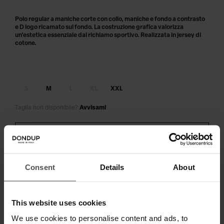
Polo regular a maniche corte con collo, maniche e fondo a contrasto
e D logo ricamato sul fondo. La costruzione grafica valorizza
un'estetica essenziale dal richiamo sportivo. Realizzata in jersey di
cotone.
S
M
L
XL
XXL
Taglia non disponibile?
Avvisami
AGGIUNGI AL CARRELLO
Paga in 3 o 4 rate senza interessi.
Consent
Details
About
This website uses cookies
SPEDIZIONE E RESO
We use cookies to personalise content and ads, to