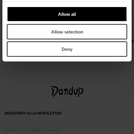
Allow all
Allow selection
Giubbino regular in gabardina di lana e
Jeans George skinny in denim s
nylon
€ 225,00
€ 146,00
Deny
€ 650,00
€ 423,00
REGISTRATI ALLA NEWSLETTER