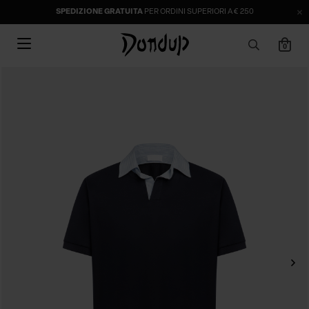
SPEDIZIONE GRATUITA
PER ORDINI SUPERIORI A € 250
0