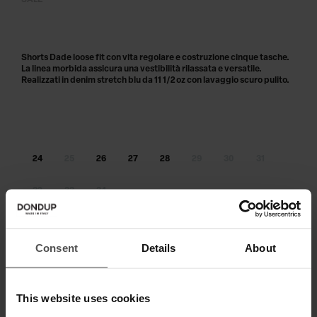
SALE
Shorts Dade loose fit con vita regolare e costruzione cinque tasche.
La linea morbida assicura una vestibilità rilassata e versatile.
Realizzati in denim stretch blu da 11 1/2 oz con lavaggio scuro pulito.
24
25
26
27
28
29
30
31
32
33
34
Taglia non disponibile?
Avvisami
Consent
Details
About
AGGIUNGI AL CARRELLO
Paga in 3 o 4 rate senza interessi.
This website uses cookies