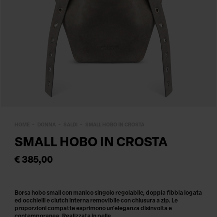
HOME
DONNA
SALDI
SMALL HOBO IN CROSTA
SMALL HOBO IN CROSTA
€ 385,00
Borsa hobo small con manico singolo regolabile, doppia fibbia logata
ed occhielli e clutch interna removibile con chiusura a zip. Le
proporzioni compatte esprimono un'eleganza disinvolta e
contemporanea. Realizzata in pelle.