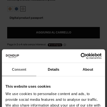
Digital product passport
AGGIUNGI AL CARRELLO
Paga in 3 o 4 rate senza interessi.
SPEDIZIONE E RESO
Consent
Details
About
SPECIFICHE TECNICHE
This website uses cookies
DIGITAL PRODUCT PASSPORT
We use cookies to personalise content and ads, to
provide social media features and to analyse our traffic.
We also share information about your use of our site with