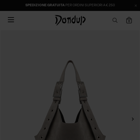
SPEDIZIONE GRATUITA
PER ORDINI SUPERIORI A € 250
0