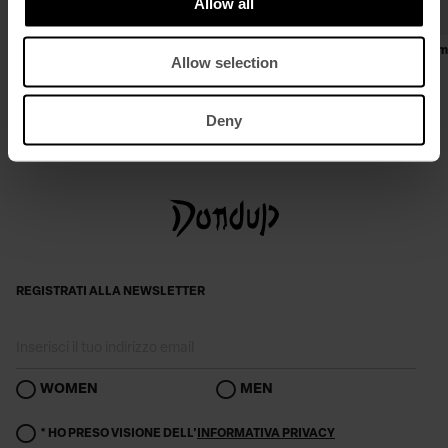
Allow all
Pantaloni Ariel carrot in raso
Jeans Jacklyn wide leg in denim
Allow selection
lyocell
€ 260,00
€ 156,00
€ 300,00
€ 180,00
Deny
REGISTRATI ALLA NEWSLETTER
WOMEN
MEN
* HO PRESO VISIONE DELL'
INFORMATIVA PRIVACY