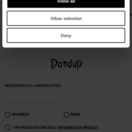
Allow all
Mules in pelle
Jeans Karen super skinny bootc
Allow selection
bull stretch
€ 390,00
€ 254,00
€ 260,00
€ 169,00
Deny
REGISTRATI ALLA NEWSLETTER
WOMEN
MEN
* HO PRESO VISIONE DELL'
INFORMATIVA PRIVACY