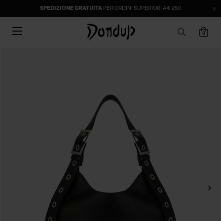
SPEDIZIONE GRATUITA
PER ORDINI SUPERIORI A € 250
0