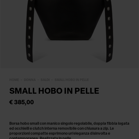
HOME
DONNA
SALDI
SMALL HOBO IN PELLE
SMALL HOBO IN PELLE
€ 385,00
Borsa hobo small con manico singolo regolabile, doppia fibbia logata
ed occhielli e clutch interna removibile con chiusura a zip. Le
proporzioni compatte esprimono un'eleganza disinvolta e
contemporanea. Realizzata in pelle.