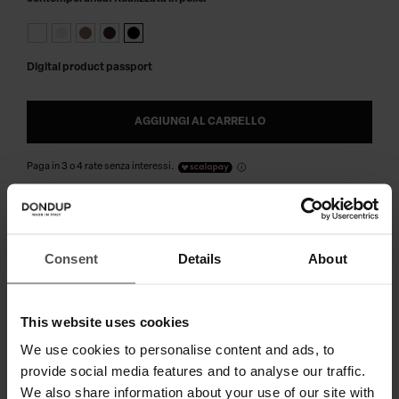
Digital product passport
AGGIUNGI AL CARRELLO
Paga in 3 o 4 rate senza interessi.
SPEDIZIONE E RESO
Consent
Details
About
SPECIFICHE TECNICHE
This website uses cookies
DIGITAL PRODUCT PASSPORT
We use cookies to personalise content and ads, to
provide social media features and to analyse our traffic.
We also share information about your use of our site with