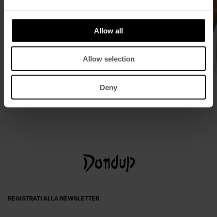
Allow all
Allow selection
Pantaloni Tecla wide leg in lino e lyocell
Big hobo in pelle
Deny
€ 350,00
€ 228,00
€ 445,00
REGISTRATI ALLA NEWSLETTER