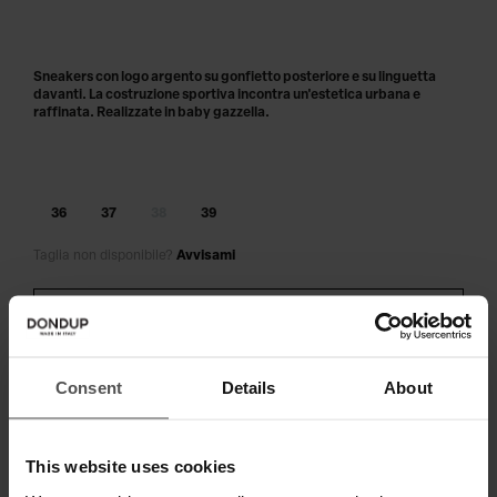
Sneakers con logo argento su gonfietto posteriore e su linguetta
davanti. La costruzione sportiva incontra un'estetica urbana e
raffinata. Realizzate in baby gazzella.
36
37
38
39
Taglia non disponibile?
Avvisami
AGGIUNGI AL CARRELLO
Paga in 3 o 4 rate senza interessi.
Consent
Details
About
This website uses cookies
SPEDIZIONE E RESO