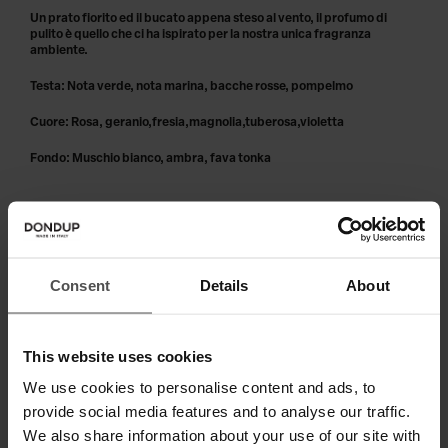
Un prato fiorito ed il bucato appena steso al vento, il profumo di
pulito è quello che ci ha ispirato per la nostra unica fragranza
ambiente.
Testa: Nota verde, nota marina, bacche rosse, pompelmo
Cuore: Rosa, geranio,fresia,magnolia,tuberosa,violetta
Fondo: Muschio bianco, ambra, fava tonka
PRODOTTO ESAURITO
Consent
Details
About
Paga in 3 o 4 rate senza interessi.
This website uses cookies
We use cookies to personalise content and ads, to
SPEDIZIONE E RESO
provide social media features and to analyse our traffic.
We also share information about your use of our site with
SPECIFICHE TECNICHE