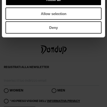
Diffusore d'ambiente
Candela profumata
Allow selection
€ 50,00
€ 40,00
Deny
REGISTRATI ALLA NEWSLETTER
WOMEN
MEN
* HO PRESO VISIONE DELL'
INFORMATIVA PRIVACY