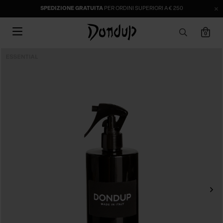
SPEDIZIONE GRATUITA
PER ORDINI SUPERIORI A € 250
0