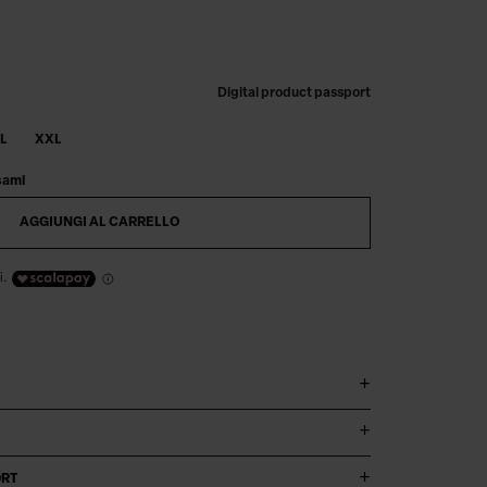
Digital product passport
L
XXL
sami
AGGIUNGI AL CARRELLO
i.
ORT