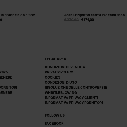
 in cotone nido d'ape
Jeans Brighton carrot in denim fisso
00
€ 270,00
€ 176,00
LEGAL AREA
CONDIZIONI DI VENDITA
 2025
PRIVACY POLICY
 GENERE
COOKIES
CONDIZIONI D'USO
 FORNITORI
RISOLUZIONE DELLE CONTROVERSIE
 GENERE
WHISTLEBLOWING
INFORMATIVA PRIVACY CLIENTI
INFORMATIVA PRIVACY FORNITORI
FOLLOW US
FACEBOOK