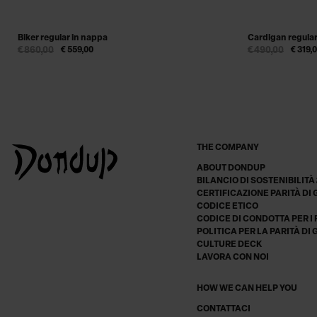
Biker regular in nappa
Cardigan regular
€ 860,00
€ 559,00
€ 490,00
€ 319,
THE COMPANY
ABOUT DONDUP
BILANCIO DI SOSTENIBILITÀ
CERTIFICAZIONE PARITÀ DI
CODICE ETICO
CODICE DI CONDOTTA PER I
POLITICA PER LA PARITÀ DI
CULTURE DECK
LAVORA CON NOI
HOW WE CAN HELP YOU
CONTATTACI