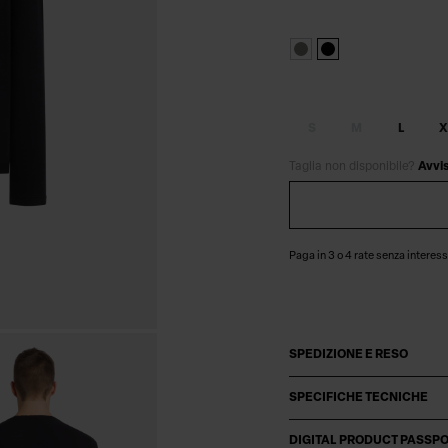
S
M
L
X
Taglia non disponibile?
Avvi
Paga in 3 o 4 rate senza interess
SPEDIZIONE E RESO
SPECIFICHE TECNICHE
DIGITAL PRODUCT PASSP