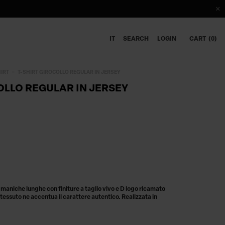
IT
SEARCH
LOGIN
CART
0
HIRT
T-SHIRT GIROCOLLO REGULAR IN JERSEY
OLLO REGULAR IN JERSEY
 a maniche lunghe con finiture a taglio vivo e D logo ricamato
 tessuto ne accentua il carattere autentico. Realizzata in