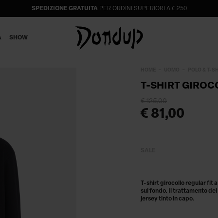
SPEDIZIONE GRATUITA
PER ORDINI SUPERIORI A € 250
A
SHOW
HOME
UOMO
POLO & T-S
T-SHIRT GIROC
€ 125,00
€ 81,00
SALE
T-shirt girocollo regular fit
sul fondo. Il trattamento del
jersey tinto in capo.