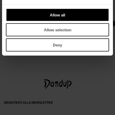
Allow all
Allow selection
Gonna corta in organza di seta
Décolleté slingback in pelle
Deny
€ 375,00
€ 244,00
€ 350,00
€ 228,00
REGISTRATI ALLA NEWSLETTER