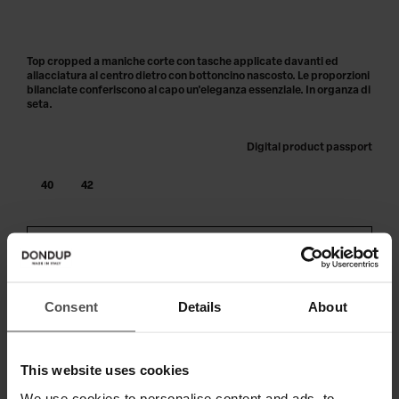
Top cropped a maniche corte con tasche applicate davanti ed
allacciatura al centro dietro con bottoncino nascosto. Le proporzioni
bilanciate conferiscono al capo un'eleganza essenziale. In organza di
seta.
Digital product passport
40
42
AGGIUNGI AL CARRELLO
Paga in 3 o 4 rate senza interessi.
Consent
Details
About
This website uses cookies
SPEDIZIONE E RESO
We use cookies to personalise content and ads, to