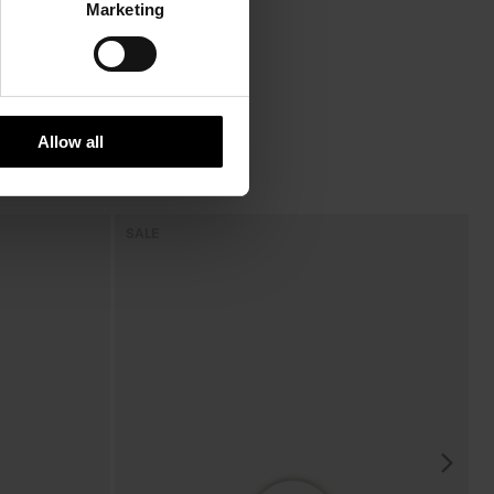
Marketing
Allow all
SALE
S