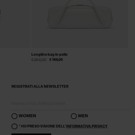
Longline bag in pelle
Mul
€ 260,00
€ 169,00
€ 
REGISTRATI ALLA NEWSLETTER
WOMEN
MEN
* HO PRESO VISIONE DELL'
INFORMATIVA PRIVACY