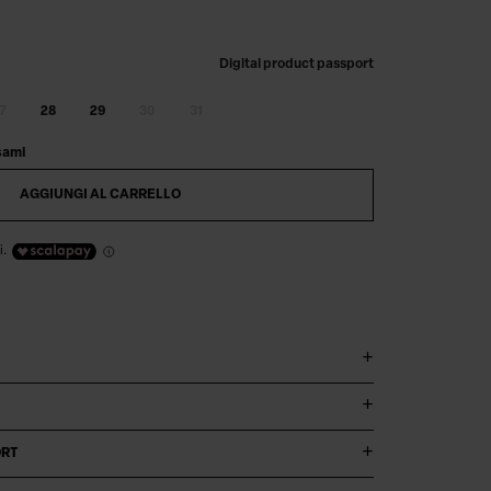
Digital product passport
7
28
29
30
31
sami
AGGIUNGI AL CARRELLO
i.
ORT