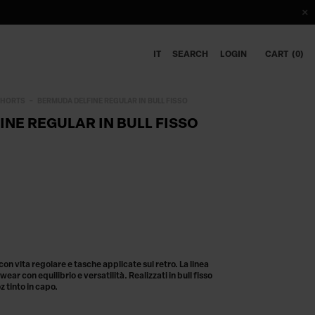
IT
SEARCH
LOGIN
CART
0
SHORTS
BERMUDA DELFINE REGULAR IN BULL FISSO
NE REGULAR IN BULL FISSO
on vita regolare e tasche applicate sul retro. La linea
ear con equilibrio e versatilità. Realizzati in bull fisso
 tinto in capo.