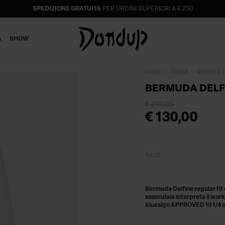
SPEDIZIONE GRATUITA
PER ORDINI SUPERIORI A € 250
A
SHOW
HOME
DONNA
GONNE & 
BERMUDA DELFI
€ 200,00
€ 130,00
SALE
Bermuda Delfine regular fit c
essenziale interpreta il workw
bluesign APPROVED 10 1/4 oz