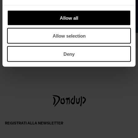
Allow all
Allow selection
Polo regular in crêpe di cotone
Shopping bag in denim
Deny
€ 260,00
€ 169,00
€ 120,00
€ 78,00
REGISTRATI ALLA NEWSLETTER