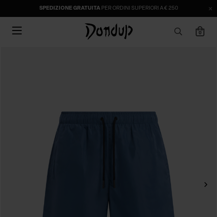
SPEDIZIONE GRATUITA
PER ORDINI SUPERIORI A € 250
0