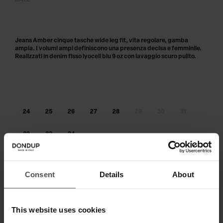
SALE
Jeans Amber cinque tasche wide leg fit, vita regolare, gamba
ampia. I volumi ampi definiscono una presenza decisa e femminile.
Realizzati in denim fisso lyocell blu 9 oz con lavaggio scuro pulito.
24
25
26
27
28
29
30
31
32
33
34
Taglia non disponibile?
Avvisami
Consent
Details
About
AGGIUNGI AL CARRELLO
Paga in 3 o 4 rate senza interessi.
This website uses cookies