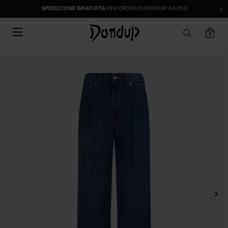
SPEDIZIONE GRATUITA
PER ORDINI SUPERIORI A € 250
0