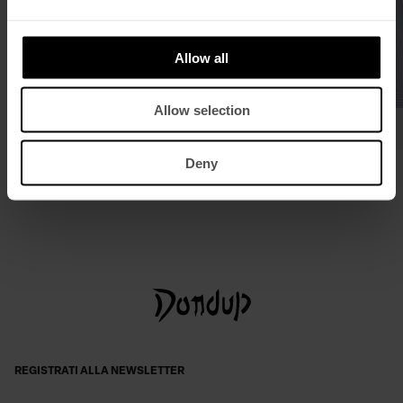
Allow all
Allow selection
Deny
Chiodo regular in suede
Camicia slim in cotone rigato
€ 1.040,00
€ 676,00
€ 350,00
€ 228,00
REGISTRATI ALLA NEWSLETTER