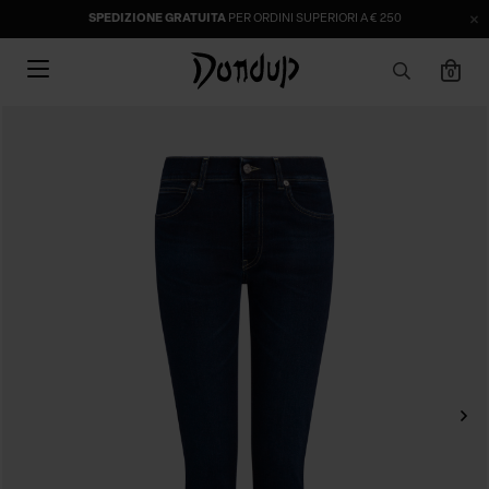
SPEDIZIONE GRATUITA
PER ORDINI SUPERIORI A € 250
0