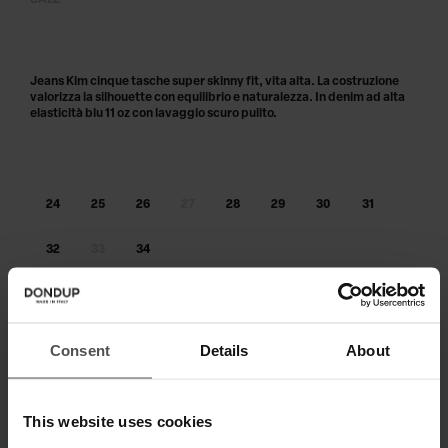
SALE
Jeans Kim cinque tasche super skinny fit, vita alta. La costruzione
valorizza la silhouette con equilibrio e naturalezza. In denim ad alta
elasticità blu 11 oz con lavaggio scuro pulito.
24
25
26
27
28
29
30
31
32
33
34
Taglia non disponibile?
Avvisami
AGGIUNGI AL CARRELLO
Consent
Details
About
Paga in 3 o 4 rate senza interessi.
This website uses cookies