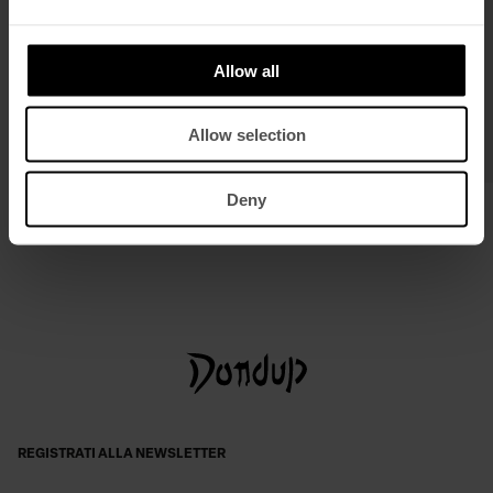
Allow all
Allow selection
Deny
Camicia loose in viscosa rigata
Cintura in pelle
€ 260,00
€ 169,00
€ 130,00
€ 85,00
REGISTRATI ALLA NEWSLETTER