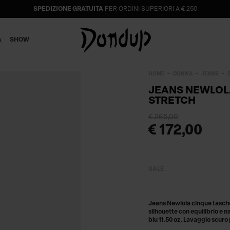
SPEDIZIONE GRATUITA
PER ORDINI SUPERIORI A € 250
A
SHOW
HOME
DONNA
JEANS
JEANS NEWLOL
STRETCH
€ 265,00
€ 172,00
SALE
Jeans Newlola cinque tasche b
silhouette con equilibrio e
blu 11.50 oz. Lavaggio scuro 