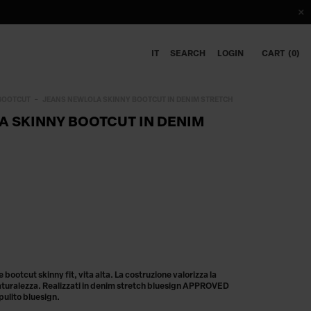
IT
SEARCH
LOGIN
CART
0
BOOTCUT
JEANS NEWLOLA SKINNY BOOTCUT IN DENIM STRETCH
A SKINNY BOOTCUT IN DENIM
ootcut skinny fit, vita alta. La costruzione valorizza la
 naturalezza. Realizzati in denim stretch bluesign APPROVED
pulito bluesign.