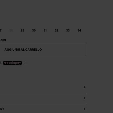
7
28
29
30
31
32
33
34
sami
AGGIUNGI AL CARRELLO
i.
ORT