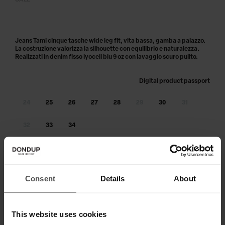
SALE
Jeans Tami cinque tasche wide leg fit, vita bassa, gamba a palazzo.
La costruzione valorizza la silhouette con equilibrio e naturalezza.
Realizzati in denim fisso lyocell blu 9 oz con lavaggio scuro pulito.
Digital product passport
24
25
26
27
28
29
30
31
32
33
34
Taglia non disponibile?
Avvisami
AGGIUNGI AL CARRELLO
Consent
Details
About
Paga in 3 o 4 rate senza interessi.
This website uses cookies