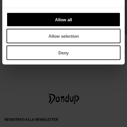
Allow all
Allow selection
Blazer doppiopetto slim in gabardina
Camicia loose in viscosa rigata
Deny
fresco lana
€ 260,00
€ 169,00
€ 780,00
€ 507,00
REGISTRATI ALLA NEWSLETTER