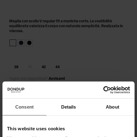
Maglia con scollo V regular fit a maniche corte. La vestibilità
equilibrata valorizza il corpo con naturale semplicità. Realizzata in
viscosa.
38
40
42
44
Taglia non disponibile?
Avvisami
AGGIUNGI AL CARRELLO
Consent
Details
About
Paga in 3 o 4 rate senza interessi.
This website uses cookies