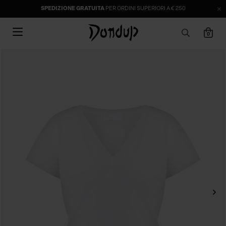
SPEDIZIONE GRATUITA
PER ORDINI SUPERIORI A € 250
0