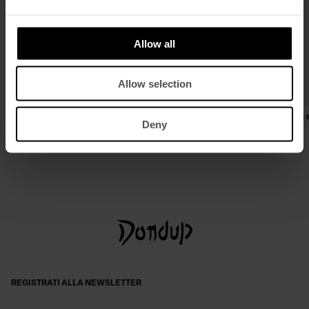
Allow all
Allow selection
Blazer monopetto regular in gabardina
Jeans Monroe skinny in denim 
Deny
fresco lana
€ 230,00
€ 150,00
€ 650,00
€ 423,00
REGISTRATI ALLA NEWSLETTER