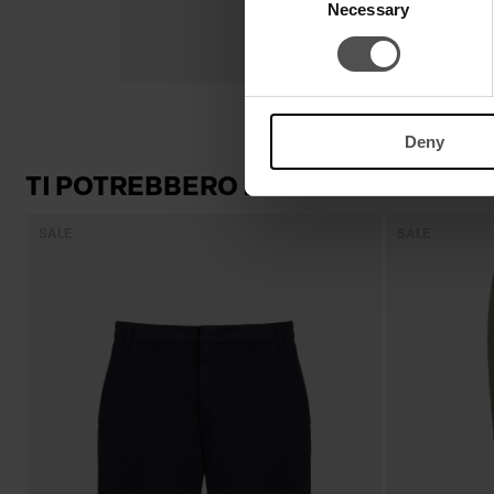
Necessary
Selection
Deny
TI POTREBBERO INTERESSARE AN
SALE
SALE