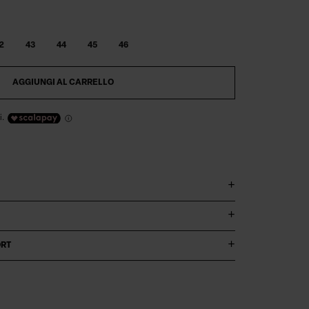
2
43
44
45
46
AGGIUNGI AL CARRELLO
i.
ORT