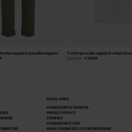
t relax regular in popeline leggero
T-shirt girocollo regular in crêpe di c
00
€ 230,00
€ 150,00
LEGAL AREA
CONDIZIONI DI VENDITA
 2025
PRIVACY POLICY
 GENERE
COOKIES
CONDIZIONI D'USO
 FORNITORI
RISOLUZIONE DELLE CONTROVERSIE