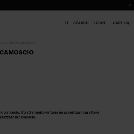
IT
SEARCH
LOGIN
CART
0
CASSINO IN CAMOSCIO
 CAMOSCIO
o in cuoio. Il trattamento vintage ne accentua il carattere
ealizzato in camoscio.