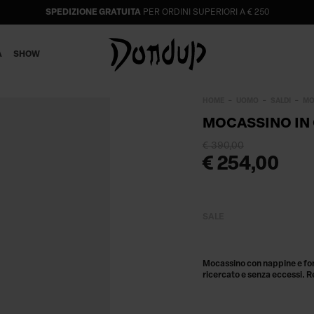
SPEDIZIONE GRATUITA
PER ORDINI SUPERIORI A € 250
A
SHOW
HOME
UOMO
SALDI
MO
MOCASSINO IN
€ 390,00
€ 254,00
SALE
Mocassino con nappine e fond
ricercato e senza eccessi. R