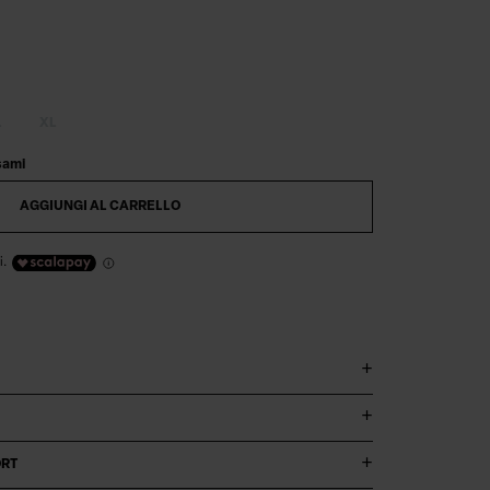
Digital product passport
L
XL
sami
AGGIUNGI AL CARRELLO
i.
ORT