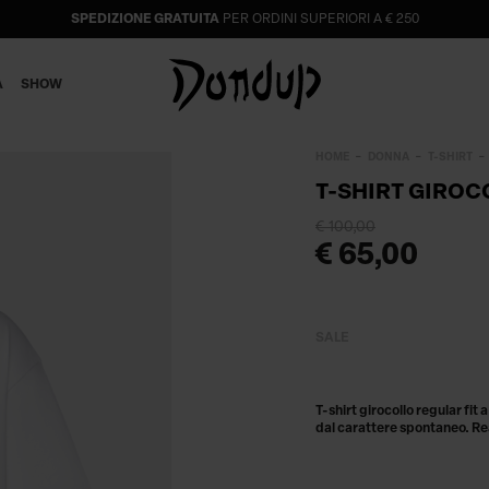
SPEDIZIONE GRATUITA
PER ORDINI SUPERIORI A € 250
A
SHOW
HOME
DONNA
T-SHIRT
T-SHIRT GIROC
€ 100,00
€ 65,00
SALE
T-shirt girocollo regular fit
dal carattere spontaneo. Rea