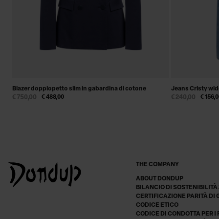
Blazer doppiopetto slim in gabardina di cotone
Jeans Cristy wide
€ 750,00
€ 488,00
€ 240,00
€ 156,
THE COMPANY
ABOUT DONDUP
BILANCIO DI SOSTENIBILITÀ
CERTIFICAZIONE PARITÀ DI
CODICE ETICO
CODICE DI CONDOTTA PER I