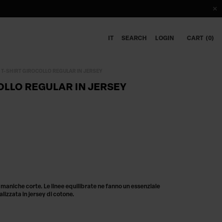
IT
SEARCH
LOGIN
CART
0
T-SHIRT GIROCOLLO REGULAR IN JERSEY
OLLO REGULAR IN JERSEY
 a maniche corte. Le linee equilibrate ne fanno un essenziale
lizzata in jersey di cotone.