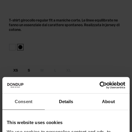
T-shirt girocollo regular fit a maniche corte. Le linee equilibrate ne
fanno un essenziale dal carattere spontaneo. Realizzata in jersey di
cotone.
XS
S
M
L
XL
Taglia non disponibile?
Avvisami
AGGIUNGI AL CARRELLO
Consent
Details
About
Paga in 3 o 4 rate senza interessi.
This website uses cookies
We use cookies to personalise content and ads, to