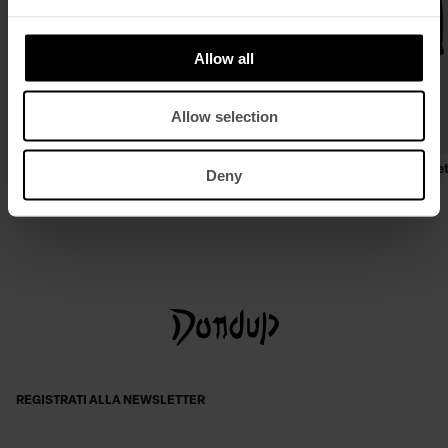
Allow all
Allow selection
Chiodo regular in suede
Shorts Stella regular in bull stre
Deny
€ 1.040,00
€ 676,00
€ 200,00
€ 130,00
REGISTRATI ALLA NEWSLETTER