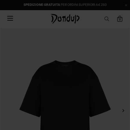
SPEDIZIONE GRATUITA
PER ORDINI SUPERIORI A € 250
0