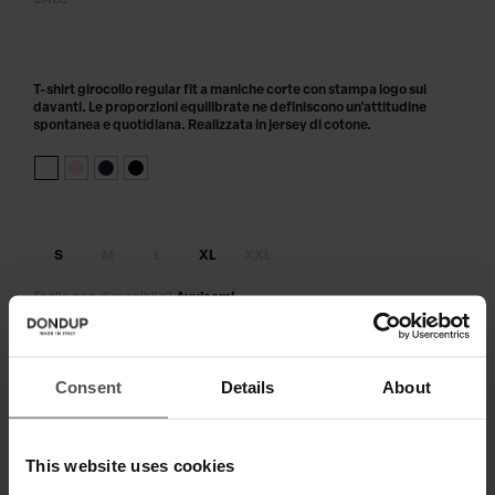
SALE
T-shirt girocollo regular fit a maniche corte con stampa logo sul
davanti. Le proporzioni equilibrate ne definiscono un'attitudine
spontanea e quotidiana. Realizzata in jersey di cotone.
S
M
L
XL
XXL
Taglia non disponibile?
Avvisami
AGGIUNGI AL CARRELLO
Consent
Details
About
Paga in 3 o 4 rate senza interessi.
This website uses cookies