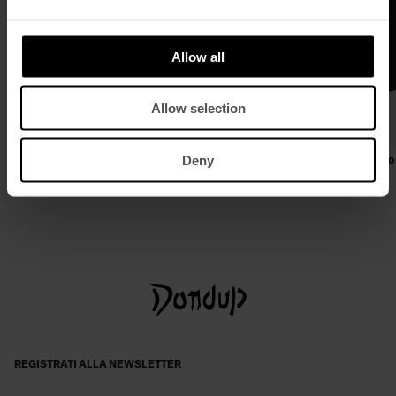
Allow all
Allow selection
Deny
Felpa girocollo regular in cotone
Bermuda regular in felpa di cot
€ 260,00
€ 169,00
€ 200,00
€ 130,00
REGISTRATI ALLA NEWSLETTER