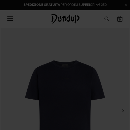
SPEDIZIONE GRATUITA
PER ORDINI SUPERIORI A € 250
0