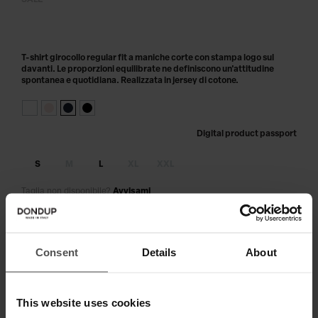
SALE
T-shirt girocollo regular fit a maniche corte con stampa logo sul
davanti. Le proporzioni equilibrate ne definiscono un'attitudine
spontanea e quotidiana. Realizzata in jersey di cotone.
Digital product passport
S
M
L
XL
XXL
Taglia non disponibile?
Avvisami
AGGIUNGI AL CARRELLO
Consent
Details
About
Paga in 3 o 4 rate senza interessi.
This website uses cookies