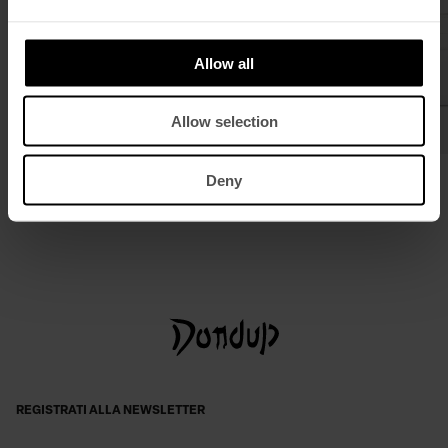
Allow all
Allow selection
Blazer monopetto regular in gabardina
Clutch in pelle
Deny
fresco lana
€ 350,00
€ 228,00
€ 650,00
€ 423,00
REGISTRATI ALLA NEWSLETTER