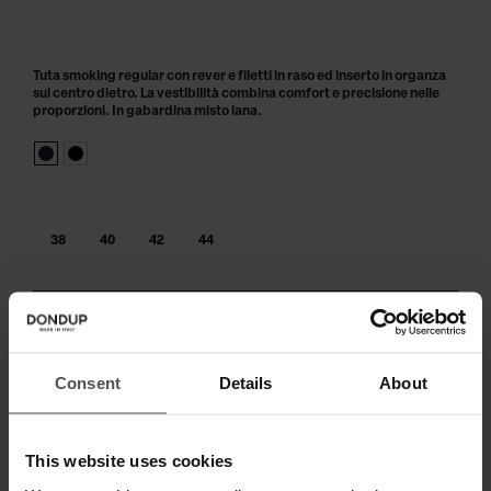
Tuta smoking regular con rever e filetti in raso ed inserto in organza
sul centro dietro. La vestibilità combina comfort e precisione nelle
proporzioni. In gabardina misto lana.
38
40
42
44
AGGIUNGI AL CARRELLO
Paga in 3 o 4 rate senza interessi.
Consent
Details
About
This website uses cookies
SPEDIZIONE E RESO