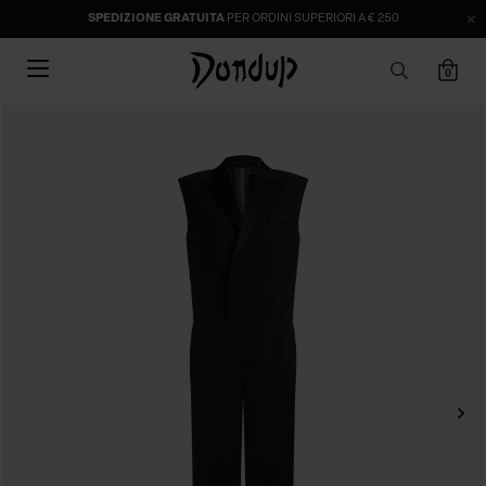
SPEDIZIONE GRATUITA
PER ORDINI SUPERIORI A € 250
0